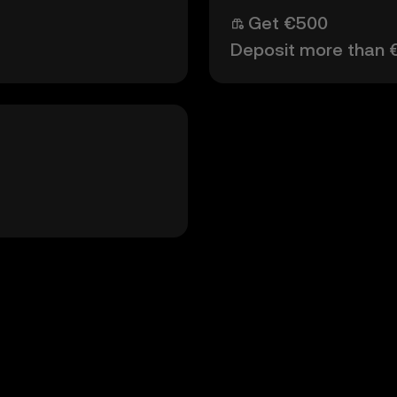
Get €500
Deposit more than 