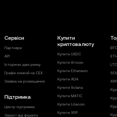
Сервіси
Купити
То
криптовалюту
Партнери
BT
Купити USDC
API
ET
Купити біткоїн
Історичні дані ринку
LT
Купити Ethereum
Графік комісій на CEX
SO
Купити ADA
Заявка на розміщення
XR
Купити Solana
Кур
Підтримка
Купити MATIC
Кур
Купити Litecoin
Кур
Центр підтримки
Купити XRP
Кур
Захист від фішингу