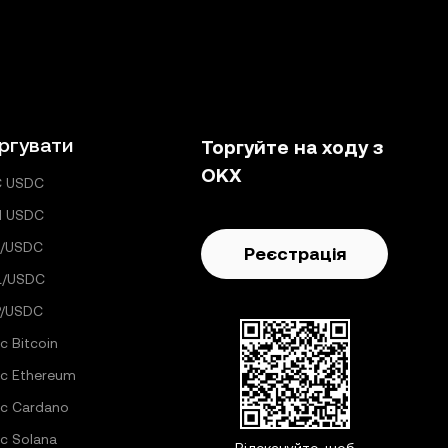
ргувати
Торгуйте на ходу з
OKX
C USDC
H USDC
C/USDC
Реєстрація
L/USDC
P/USDC
с Bitcoin
с Ethereum
с Cardano
с Solana