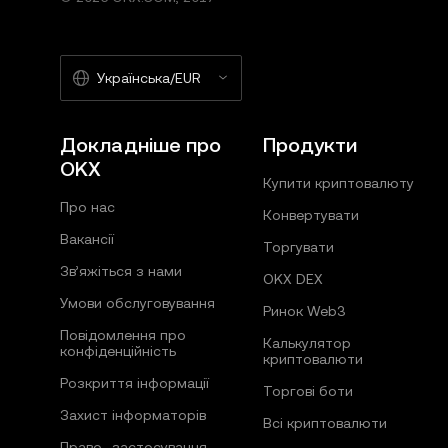
Українська/EUR
Докладніше про
Продукти
OKX
Купити криптовалюту
Про нас
Конвертувати
Вакансії
Торгувати
Зв’яжіться з нами
OKX DEX
Умови обслуговування
Ринок Web3
Повідомлення про
Калькулятор
конфіденційність
криптовалюти
Розкриття інформації
Торгові боти
Захист інформаторів
Всі криптовалюти
Право- застосування