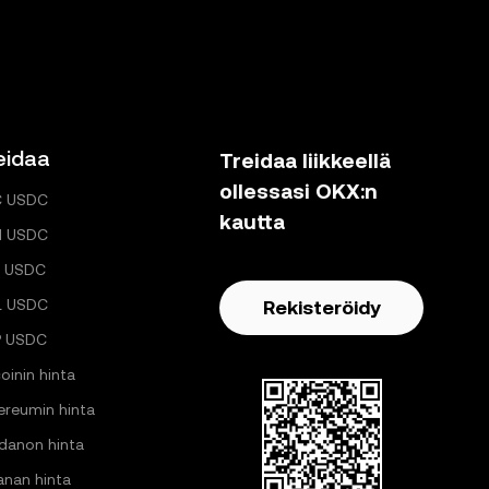
eidaa
Treidaa liikkeellä
ollessasi OKX:n
C USDC
kautta
H USDC
 USDC
L USDC
Rekisteröidy
P USDC
oinin hinta
ereumin hinta
danon hinta
anan hinta