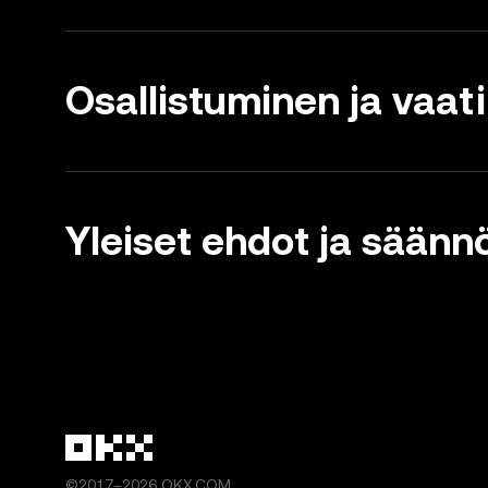
Osallistuminen ja vaa
Yleiset ehdot ja säänn
©2017–2026 OKX.COM