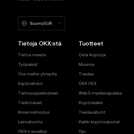
Suomi/EUR
Tietoja OKX:stä
Tuotteet
Tietoa meistä
Osta kryptoja
Työpaikat
Muunna
Ota meihin yhteyttä
Treidaa
Käyttöehdot
OKX DEX
Tietosuojaselosteen
Web3-markkinapaikka
Tiedotukset
Kryptolaskin
Ilmiantoilmoitus
Treidausbotit
Lainvalvonta
Kaikki kryptovaluutat
OKX:n sovellus
Opi