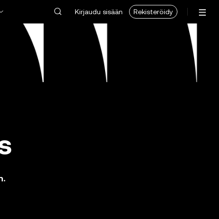
Kirjaudu sisään
Rekisteröidy
s
n.