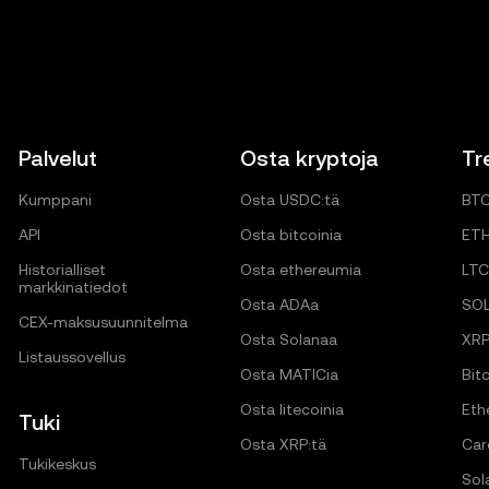
Palvelut
Osta kryptoja
Tr
Kumppani
Osta USDC:tä
BT
API
Osta bitcoinia
ET
Historialliset
Osta ethereumia
LTC
markkinatiedot
Osta ADAa
SO
CEX-maksusuunnitelma
Osta Solanaa
XR
Listaussovellus
Osta MATICia
Bitc
Osta litecoinia
Eth
Tuki
Osta XRP:tä
Car
Tukikeskus
Sol