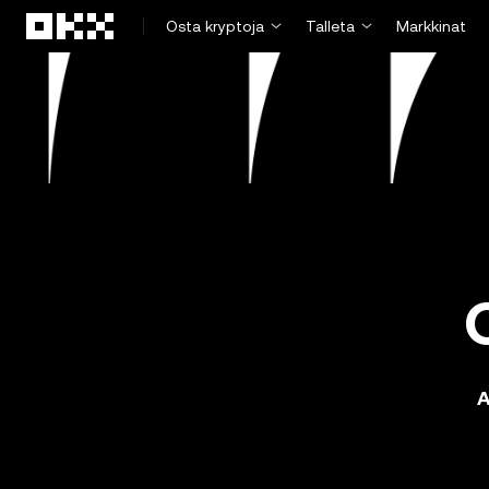
Siirry pääsisältöön
Osta kryptoja
Talleta
Markkinat
A