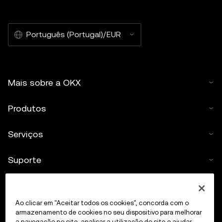
Português (Portugal)/EUR
Mais sobre a OKX
Produtos
Serviços
Suporte
Comprar criptomoedas
Ao clicar em "Aceitar todos os cookies", concorda com o
Calculadora de criptomoedas
armazenamento de cookies no seu dispositivo para melhorar
a navegação no site, analisar a utilização do site e ajudar