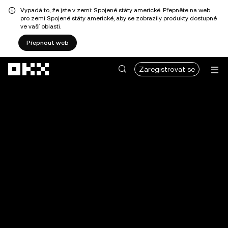
Vypadá to, že jste v zemi: Spojené státy americké. Přepněte na web
pro zemi Spojené státy americké, aby se zobrazily produkty dostupné
ve vaší oblasti.
Přepnout web
Přeskočit na hlavní obsah
Zaregistrovat se