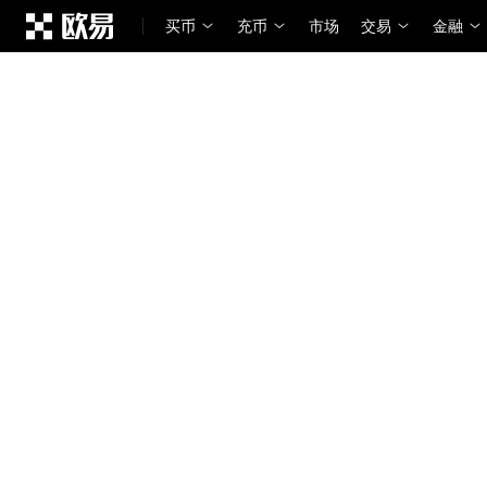
跳转至主要内容
买币
充币
市场
交易
金融