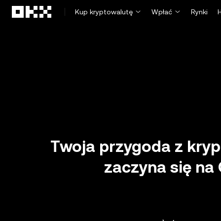
Przejdź do głównej treści
Kup kryptowalutę
Wpłać
Rynki
Twoja przygoda z kry
zaczyna się na