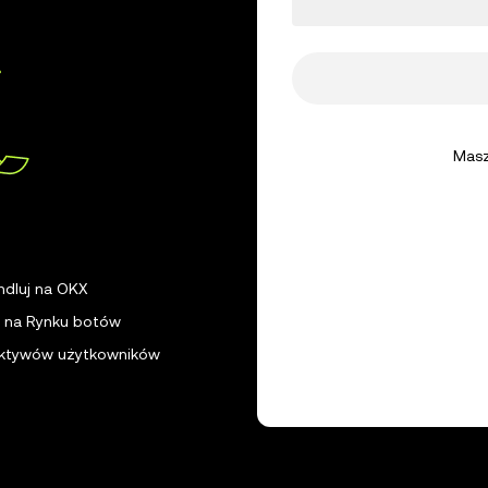
Ładowanie
Masz
ndluj na OKX
 na Rynku botów
 aktywów użytkowników