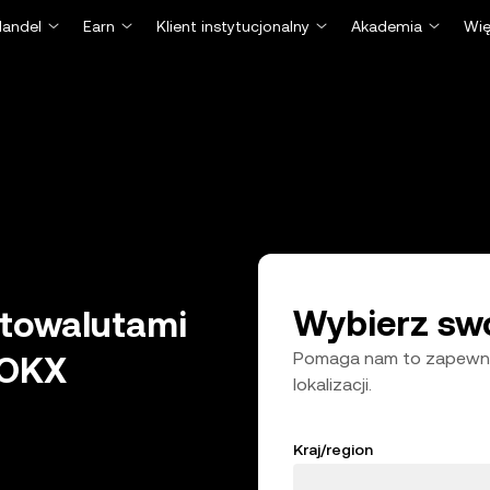
Handel
Earn
Klient instytucjonalny
Akademia
Wię
Wybierz swo
ptowalutami
Pomaga nam to zapewnić
 OKX
lokalizacji.
Kraj/region