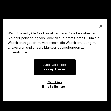
Wenn Sie auf „Alle Cookies akzeptieren“ klicken, stimmen
Sie der Speicherung von Cookies auf Ihrem Gerät zu, um die
Websitenavigation zu verbessern, die Websitenutzung zu
Werde Teil von OKX und
analysieren und unsere Marketingbemühungen zu
unterstützen.
sichere dir bis zu 300 €
Alle Cookies
akzeptieren
Hol dir bis zu 300 €
Cookie-
Einstellungen
Laufende Aktionen & Kampagnen
Entdecke unsere neuesten Aktionen und sichere dir